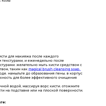
с козы
исти для макияжа после каждого
 текстурами, и еженедельно после
стурами. желательно мыть кисти средством с
твом, таким как
magical brush cleansing soap.
оде. намыльте до образования пены. в корпус
рхность для более эффективного очищения
чной водой, массируя ворс кисти. отожмите
ти на подставке или на плоской поверхности.
те: