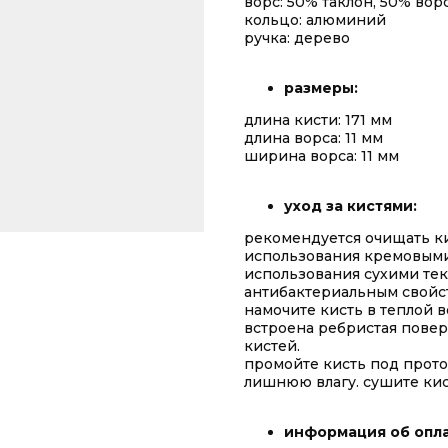
ворс: 50% таклон, 50% вор
кольцо: алюминий
ручка: дерево
размеры:
длина кисти: 171 мм
длина ворса: 11 мм
ширина ворса: 11 мм
уход за кистями:
рекомендуется очищать к
использования кремовыми
использования сухими тек
антибактериальным свойс
намочите кисть в теплой в
встроена ребристая пове
кистей.
промойте кисть под прото
лишнюю влагу. сушите кис
информация об опла