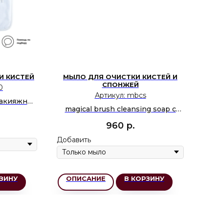
И КИСТЕЙ
МЫЛО ДЛЯ ОЧИСТКИ КИСТЕЙ И
СПОНЖЕЙ
0
Артикул:
mbcs
макияжных
magical brush cleansing soap с
тов
ароматом розы
960
р.
Доб
Добавить
ЗИНУ
ОПИСАНИЕ
В КОРЗИНУ
О