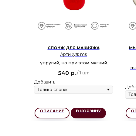
СПОНЖ ДЛЯ МАКИЯЖА
МЫ
rbag
Артикул:
ms
анения
упругий, но при этом мягкий
ma
спонж для макияжа miracle
540
р.
/
1 шт
sponge
Добавить
Доба
ЗИНУ
ОПИСАНИЕ
В КОРЗИНУ
О