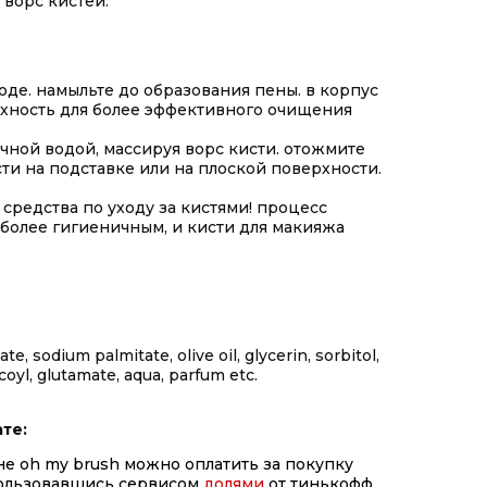
ворс кистей.
оде. намыльте до образования пены. в корпус
рхность для более эффективного очищения
чной водой, массируя ворс кисти. отожмите
ти на подставке или на плоской поверхности.
средства по уходу за кистями! процесс
более гигиеничным, и кисти для макияжа
e, sodium palmitate, olive oil, glycerin, sorbitol,
oyl, glutamate, aqua, parfum etc.
те:
не oh my brush можно оплатить за покупку
пользовавшись сервисом
долями
от тинькофф.