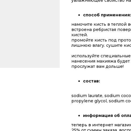
увлажняющее свойство на 
способ применения:
намочите кисть в теплой в
встроена ребристая пове
кистей.
промойте кисть под прото
лишнюю влагу. сушите кис
используйте специальные 
нанесения макияжа будет 
прослужат вам дольше!
состав:
sodium laurate, sodium cocoat
propylene glycol, sodium coc
информация об опла
теперь в интернет магази
25% от суммы заказа, вос