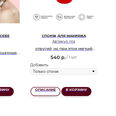
 СЕБЕ
СПОНЖ ДЛЯ МАКИЯЖА
Артикул:
ms
упругий, но при этом мягкий
су
ноценных
спонж для макияжа miracle
540
р.
/
1 шт
ора
sponge
дств и
Добавить
Доб
я себя
ЗИНУ
ОПИСАНИЕ
В КОРЗИНУ
О