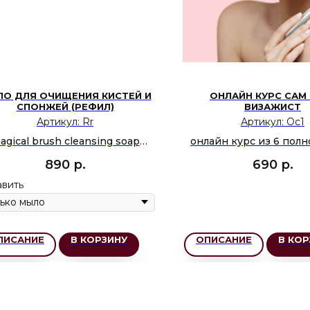
О ДЛЯ ОЧИЩЕНИЯ КИСТЕЙ И
ОНЛАЙН КУРС САМ
СПОНЖЕЙ (РЕФИЛ)
ВИЗАЖИСТ
Артикул:
Rr
Артикул:
Oc1
agical brush cleansing soap
онлайн курс из 6 пол
(рефил) с ароматом розы
уроков от подб
890
р.
690
р.
косметических сре
техники макияжа дл
вить
ПИСАНИЕ
В КОРЗИНУ
ОПИСАНИЕ
В КОР