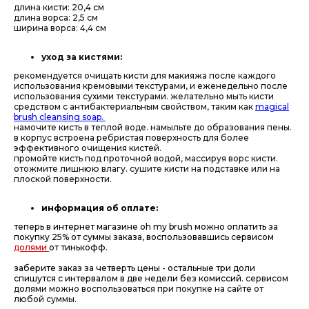
длина кисти: 20,4 см
длина ворса: 2,5 см
ширина ворса: 4,4 см
уход за кистями:
рекомендуется очищать кисти для макияжа после каждого
использования кремовыми текстурами, и еженедельно после
использования сухими текстурами. желательно мыть кисти
средством с антибактериальным свойством, таким как
magical
brush cleansing soap.
намочите кисть в теплой воде. намыльте до образования пены.
в корпус встроена ребристая поверхность для более
эффективного очищения кистей.
промойте кисть под проточной водой, массируя ворс кисти.
отожмите лишнюю влагу. сушите кисти на подставке или на
плоской поверхности.
информация об оплате:
теперь в интернет магазине oh my brush можно оплатить за
покупку 25% от суммы заказа, воспользовавшись сервисом
долями
от тинькофф.
заберите заказ за четверть цены - остальные три доли
спишутся с интервалом в две недели без комиссий.
сервисом
долями можно воспользоваться при покупке на сайте от
любой суммы.