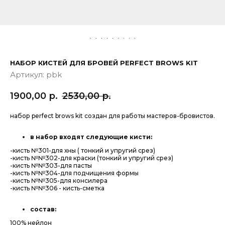
НАБОР КИСТЕЙ ДЛЯ БРОВЕЙ PERFECT BROWS KIT
Артикул:
pbk
1900,00
р.
2530,00
р.
набор perfect brows kit cоздан для работы мастеров-бровистов.
в набор входят следующие кисти:
-кисть №301-для хны ( тонкий и упругий срез)
-кисть №№302-для краски (тонкий и упругий срез)
-кисть №№303-для пасты
-кисть №№304-для подчищения формы
-кисть №№305-для консилера
-кисть №№306 - кисть-сметка
состав:
100% нейлон