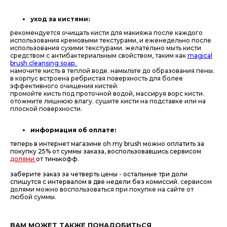
уход за кистями:
рекомендуется очищать кисти для макияжа после каждого
использования кремовыми текстурами, и еженедельно после
использования сухими текстурами. желательно мыть кисти
средством с антибактериальным свойством, таким как
magical
brush cleansing soap.
намочите кисть в теплой воде. намыльте до образования пены.
в корпус встроена ребристая поверхность для более
эффективного очищения кистей.
промойте кисть под проточной водой, массируя ворс кисти.
отожмите лишнюю влагу. сушите кисти на подставке или на
плоской поверхности.
информация об оплате:
теперь в интернет магазине oh my brush можно оплатить за
покупку 25% от суммы заказа, воспользовавшись сервисом
долями
от тинькофф.
заберите заказ за четверть цены - остальные три доли
спишутся с интервалом в две недели без комиссий.
сервисом
долями можно воспользоваться при покупке на сайте от
любой суммы.
ВАМ МОЖЕТ ТАКЖЕ ПОНАДОБИТЬСЯ